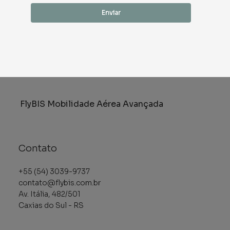
Enviar
FlyBIS Mobilidade Aérea Avançada
Contato
+55 (54) 3039-9737
contato@flybis.com.br
Av. Itália, 482/501
Caxias do Sul - RS